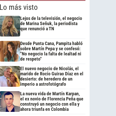
Lo más visto
Lejos de la televisión, el negocio
de Marina Señuk, la periodista
que renunció a TN
Desde Punta Cana, Pampita habló
sobre Martín Pepa y se confesó:
"No negocio la falta de lealtad ni
de respeto"
El nuevo negocio de Nicolás, el
marido de Rocío Guirao Díaz en el
desierto: de heredero de un
imperio a astrofotógrafo
La nueva vida de Martín Karpan,
el ex novio de Florencia Peña que
construyó un negocio con ella y
ahora triunfa en Colombia