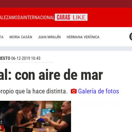
ALEZA
MODA
INTERNACIONAL
CARAS MIAMI
TA
MORIA CASÁN
JUAN MINUJÍN
HERMANA VERÓNICA
CARAS BRASIL
CARAS URUGUAY
RESTO
06-12-2019 10:43
l: con aire de mar
propio que la hace distinta.
Galería de fotos