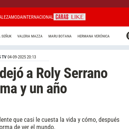
ALEZA
MODA
INTERNACIONAL
CARAS MIAMI
 SEÑUK
VALERIA MAZZA
MARU BOTANA
HERMANA VERÓNICA
CARAS BRASIL
CARAS URUGUAY
 TV
04-09-2025 20:13
 dejó a Roly Serrano
oma y un año
dente que casi le cuesta la vida y cómo, después
forma de ver el mundo.