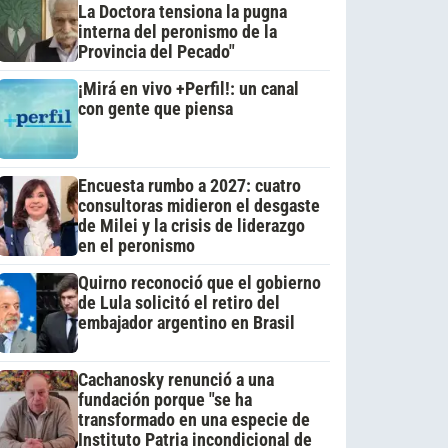
La Doctora tensiona la pugna
interna del peronismo de la
Provincia del Pecado"
¡Mirá en vivo +Perfil!: un canal
con gente que piensa
Encuesta rumbo a 2027: cuatro
consultoras midieron el desgaste
de Milei y la crisis de liderazgo
en el peronismo
Quirno reconoció que el gobierno
de Lula solicitó el retiro del
embajador argentino en Brasil
Cachanosky renunció a una
fundación porque "se ha
transformado en una especie de
Instituto Patria incondicional de