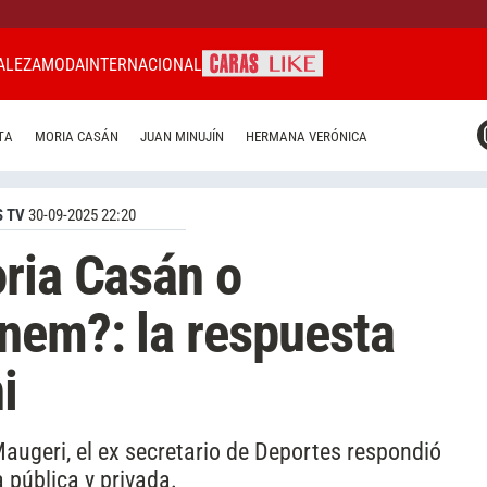
ALEZA
MODA
INTERNACIONAL
CARAS MIAMI
TA
MORIA CASÁN
JUAN MINUJÍN
HERMANA VERÓNICA
CARAS BRASIL
CARAS URUGUAY
 TV
30-09-2025 22:20
ria Casán o
nem?: la respuesta
i
augeri, el ex secretario de Deportes respondió
 pública y privada.