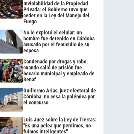
Inviolabilidad de la Propiedad
Privada: el Gobierno tuvo que
ceder en la Ley del Manejo del
Fuego
No le explotó el celular: un
hombre fue detenido en Córdoba
acusado por el femicidio de su
esposa
Condenado por drogas y robo,
cuando salió de prisión fue
becario municipal y empleado de
Senaf
Guillermo Arias, juez electoral de
Córdoba: no cesa la polémica por
el concurso
Luis Juez sobre la Ley de Tierras:
"Es una pelea que perdimos, no
fuimos inteligentes"