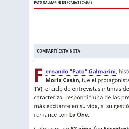
PATO GALMARINI EN +CARAS
| CARAS
COMPARTÍ ESTA NOTA
F
ernando "Pato" Galmarini
, his
Moria Casán
, fue el protagoni
TV)
, el ciclo de entrevistas íntimas d
caracteriza, respondió una de las pr
más excitante en su vida, si su gestió
romance con
La One
.
Galmarini, de
82 años
, fue
Secretari