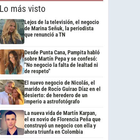
Lo más visto
Lejos de la televisión, el negocio
de Marina Señuk, la periodista
que renunció a TN
Desde Punta Cana, Pampita habló
sobre Martín Pepa y se confesó:
"No negocio la falta de lealtad ni
de respeto"
El nuevo negocio de Nicolás, el
marido de Rocío Guirao Díaz en el
desierto: de heredero de un
imperio a astrofotógrafo
La nueva vida de Martín Karpan,
el ex novio de Florencia Peña que
construyó un negocio con ella y
ahora triunfa en Colombia