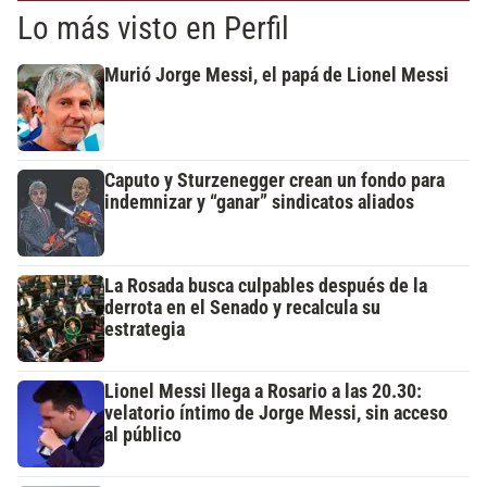
Lo más visto en Perfil
Murió Jorge Messi, el papá de Lionel Messi
Caputo y Sturzenegger crean un fondo para
indemnizar y “ganar” sindicatos aliados
La Rosada busca culpables después de la
derrota en el Senado y recalcula su
estrategia
Lionel Messi llega a Rosario a las 20.30:
velatorio íntimo de Jorge Messi, sin acceso
al público