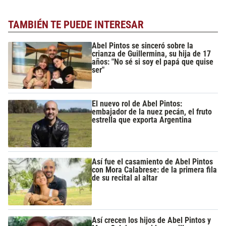
TAMBIÉN TE PUEDE INTERESAR
Abel Pintos se sinceró sobre la
crianza de Guillermina, su hija de 17
años: "No sé si soy el papá que quise
ser"
El nuevo rol de Abel Pintos:
embajador de la nuez pecán, el fruto
estrella que exporta Argentina
Así fue el casamiento de Abel Pintos
con Mora Calabrese: de la primera fila
de su recital al altar
Así crecen los hijos de Abel Pintos y