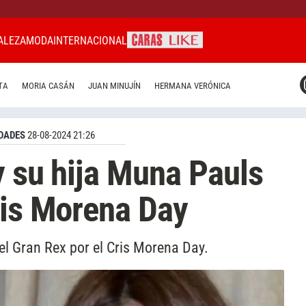
ALEZA
MODA
INTERNACIONAL
CARAS MIAMI
TA
MORIA CASÁN
JUAN MINUJÍN
HERMANA VERÓNICA
CARAS BRASIL
CARAS URUGUAY
DADES
28-08-2024 21:26
y su hija Muna Pauls
ris Morena Day
 el Gran Rex por el Cris Morena Day.