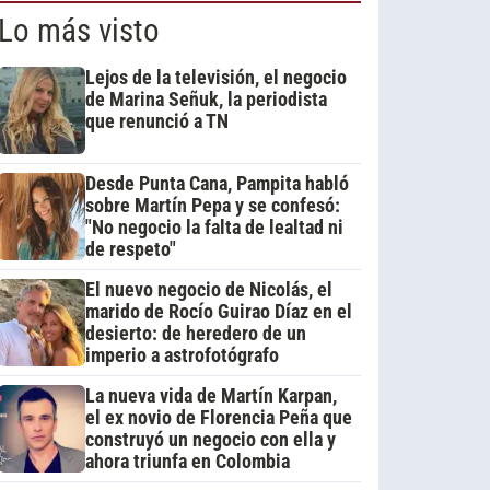
Lo más visto
Lejos de la televisión, el negocio
de Marina Señuk, la periodista
que renunció a TN
Desde Punta Cana, Pampita habló
sobre Martín Pepa y se confesó:
"No negocio la falta de lealtad ni
de respeto"
El nuevo negocio de Nicolás, el
marido de Rocío Guirao Díaz en el
desierto: de heredero de un
imperio a astrofotógrafo
La nueva vida de Martín Karpan,
el ex novio de Florencia Peña que
construyó un negocio con ella y
ahora triunfa en Colombia