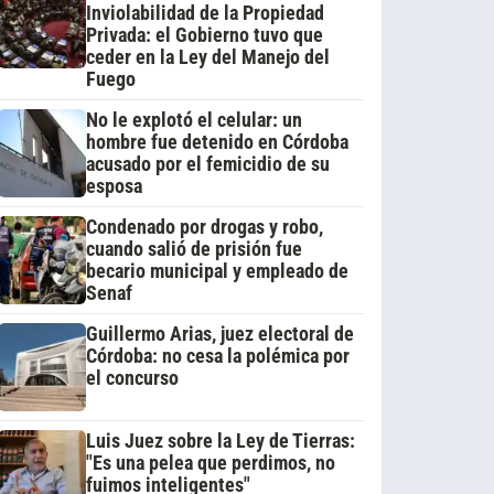
Inviolabilidad de la Propiedad
Privada: el Gobierno tuvo que
ceder en la Ley del Manejo del
Fuego
No le explotó el celular: un
hombre fue detenido en Córdoba
acusado por el femicidio de su
esposa
Condenado por drogas y robo,
cuando salió de prisión fue
becario municipal y empleado de
Senaf
Guillermo Arias, juez electoral de
Córdoba: no cesa la polémica por
el concurso
Luis Juez sobre la Ley de Tierras:
"Es una pelea que perdimos, no
fuimos inteligentes"