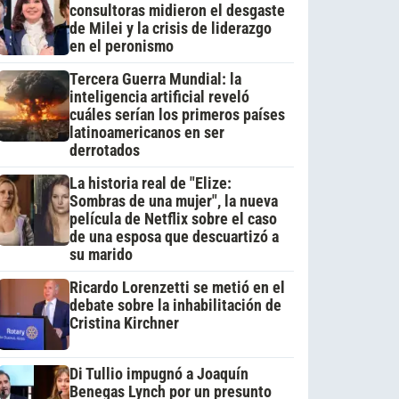
consultoras midieron el desgaste
de Milei y la crisis de liderazgo
en el peronismo
Tercera Guerra Mundial: la
inteligencia artificial reveló
cuáles serían los primeros países
latinoamericanos en ser
derrotados
La historia real de "Elize:
Sombras de una mujer", la nueva
película de Netflix sobre el caso
de una esposa que descuartizó a
su marido
Ricardo Lorenzetti se metió en el
debate sobre la inhabilitación de
Cristina Kirchner
Di Tullio impugnó a Joaquín
Benegas Lynch por un presunto