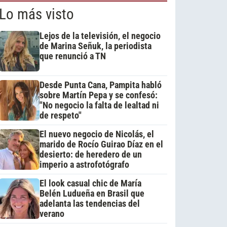
Lo más visto
Lejos de la televisión, el negocio
de Marina Señuk, la periodista
que renunció a TN
Desde Punta Cana, Pampita habló
sobre Martín Pepa y se confesó:
"No negocio la falta de lealtad ni
de respeto"
El nuevo negocio de Nicolás, el
marido de Rocío Guirao Díaz en el
desierto: de heredero de un
imperio a astrofotógrafo
El look casual chic de María
Belén Ludueña en Brasil que
adelanta las tendencias del
verano