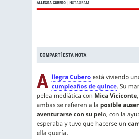
ALLEGRA CUBERO
| INSTAGRAM
COMPARTÍ ESTA NOTA
A
llegra Cubero
está viviendo un
cumpleaños de quince
. Su m
pelea mediática con
Mica Viciconte
ambas se refieren a la
posible ausen
aventurarse con su pel
o, con la ay
esperaba y tuvo que hacerse un
cam
ella quería.