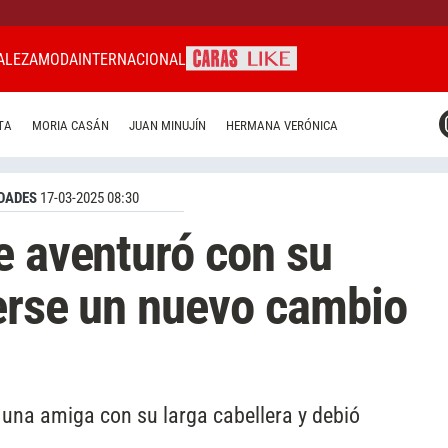
ALEZA
MODA
INTERNACIONAL
CARAS MIAMI
TA
MORIA CASÁN
JUAN MINUJÍN
HERMANA VERÓNICA
CARAS BRASIL
CARAS URUGUAY
DADES
17-03-2025 08:30
e aventuró con su
erse un nuevo cambio
 una amiga con su larga cabellera y debió