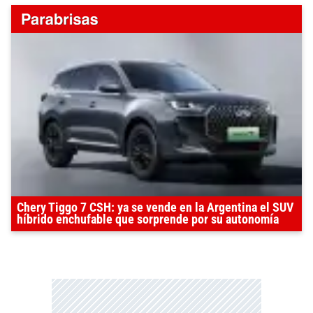
Chery Tiggo 7 CSH: ya se vende en la Argentina el SUV
híbrido enchufable que sorprende por su autonomía