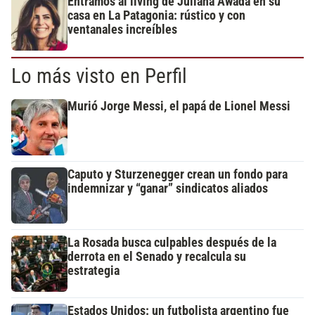
Entramos al living de Juliana Awada en su
casa en La Patagonia: rústico y con
ventanales increíbles
Lo más visto en Perfil
Murió Jorge Messi, el papá de Lionel Messi
Caputo y Sturzenegger crean un fondo para
indemnizar y “ganar” sindicatos aliados
La Rosada busca culpables después de la
derrota en el Senado y recalcula su
estrategia
Estados Unidos: un futbolista argentino fue