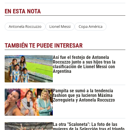
EN ESTA NOTA
Antonela Roccuzzo
Lionel Messi
Copa América
TAMBIÉN TE PUEDE INTERESAR
Así fue el festejo de Antonela
Roccuzzo junto a sus hijos tras la
clasificación de Lionel Messi con
Argentina
Pampita se sumó a la tendencia
fashion que ya lucieron Máxima
Zorreguieta y Antonela Roccuzzo
La otra "Scaloneta": La foto de las
mujeres de la Selección tras el triunfo