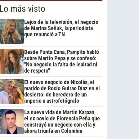
Lo más visto
Lejos de la televisión, el negocio
de Marina Señuk, la periodista
que renunció a TN
Desde Punta Cana, Pampita habló
sobre Martín Pepa y se confesó:
"No negocio la falta de lealtad ni
de respeto"
El nuevo negocio de Nicolás, el
marido de Rocío Guirao Díaz en el
desierto: de heredero de un
imperio a astrofotógrafo
La nueva vida de Martín Karpan,
el ex novio de Florencia Peña que
construyó un negocio con ella y
ahora triunfa en Colombia