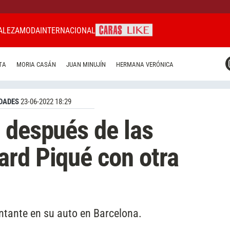
ALEZA
MODA
INTERNACIONAL
CARAS MIAMI
TA
MORIA CASÁN
JUAN MINUJÍN
HERMANA VERÓNICA
CARAS BRASIL
CARAS URUGUAY
DADES
23-06-2022 18:29
 después de las
rd Piqué con otra
antante en su auto en Barcelona.