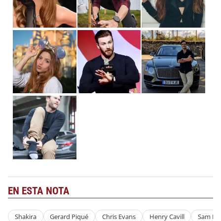
EN ESTA NOTA
Shakira
Gerard Piqué
Chris Evans
Henry Cavill
Sam He