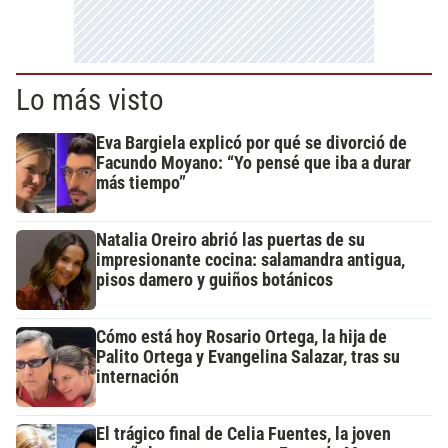
Lo más visto
Eva Bargiela explicó por qué se divorció de
Facundo Moyano: “Yo pensé que iba a durar
más tiempo”
Natalia Oreiro abrió las puertas de su
impresionante cocina: salamandra antigua,
pisos damero y guiños botánicos
Cómo está hoy Rosario Ortega, la hija de
Palito Ortega y Evangelina Salazar, tras su
internación
El trágico final de Celia Fuentes, la joven