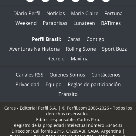
Diario Perfil
Noticias
Marie Claire
Fortuna
Weekend
Parabrisas
Lunateen
BATimes
Perfil Brasil:
Caras
Contigo
Aventuras Na Historia
Rolling Stone
Sport Buzz
Recreio
Maxima
Canales RSS
Quienes Somos
Contáctenos
Privacidad
Equipo
Reglas de participación
Tránsito
Caras - Editorial Perfil S.A.
| © Perfil.com 2006-2026 - Todos los
derechos reservados.
Editor responsable: Carlos Piro.
Registro de la propiedad intelectual número 5346433
Dirección:
California 2715
,
C1289ABI
,
CABA, Argentina
|