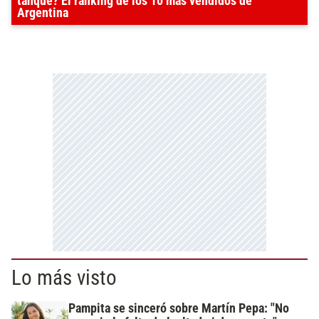
tanque? El ránking de los 10 más vendidos de
Argentina
Lo más visto
Pampita se sinceró sobre Martín Pepa: "No