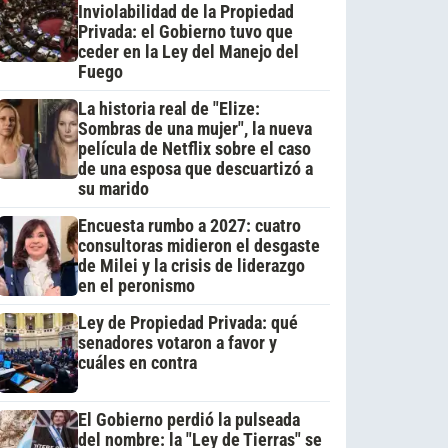
Inviolabilidad de la Propiedad
Privada: el Gobierno tuvo que
ceder en la Ley del Manejo del
Fuego
La historia real de "Elize:
Sombras de una mujer", la nueva
película de Netflix sobre el caso
de una esposa que descuartizó a
su marido
Encuesta rumbo a 2027: cuatro
consultoras midieron el desgaste
de Milei y la crisis de liderazgo
en el peronismo
Ley de Propiedad Privada: qué
senadores votaron a favor y
cuáles en contra
El Gobierno perdió la pulseada
del nombre: la "Ley de Tierras" se