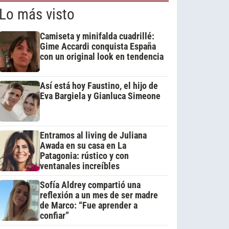
Lo más visto
Camiseta y minifalda cuadrillé:
Gime Accardi conquista España
con un original look en tendencia
Así está hoy Faustino, el hijo de
Eva Bargiela y Gianluca Simeone
Entramos al living de Juliana
Awada en su casa en La
Patagonia: rústico y con
ventanales increíbles
Sofía Aldrey compartió una
reflexión a un mes de ser madre
de Marco: “Fue aprender a
confiar”