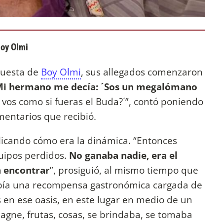
Boy Olmi
puesta de
Boy Olmi
, sus allegados comenzaron
i hermano me decía: ´Sos un megalómano
 vos como si fueras el Buda?´”, contó poniendo
mentarios que recibió.
plicando cómo era la dinámica. “Entonces
quipos perdidos.
No ganaba nadie, era el
a encontrar
”, prosiguió, al mismo tiempo que
había una recompensa gastronómica cargada de
 en ese oasis, en este lugar en medio de un
agne, frutas, cosas, se brindaba, se tomaba