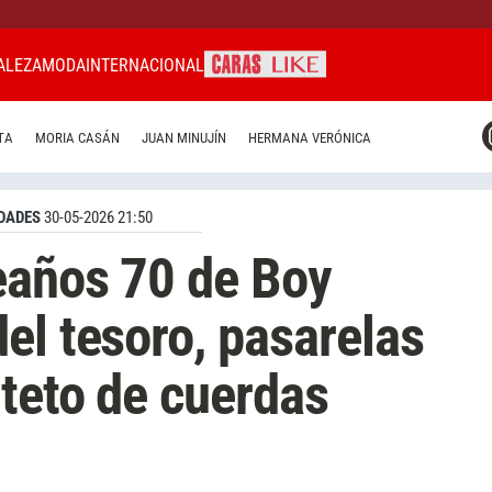
ALEZA
MODA
INTERNACIONAL
CARAS MIAMI
TA
MORIA CASÁN
JUAN MINUJÍN
HERMANA VERÓNICA
CARAS BRASIL
CARAS URUGUAY
DADES
30-05-2026 21:50
eaños 70 de Boy
el tesoro, pasarelas
rteto de cuerdas