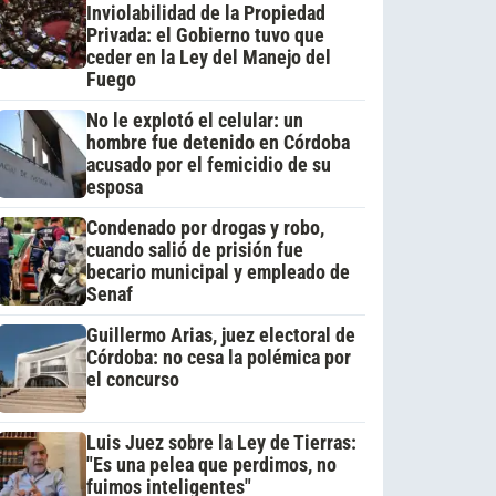
Inviolabilidad de la Propiedad
Privada: el Gobierno tuvo que
ceder en la Ley del Manejo del
Fuego
No le explotó el celular: un
hombre fue detenido en Córdoba
acusado por el femicidio de su
esposa
Condenado por drogas y robo,
cuando salió de prisión fue
becario municipal y empleado de
Senaf
Guillermo Arias, juez electoral de
Córdoba: no cesa la polémica por
el concurso
Luis Juez sobre la Ley de Tierras:
"Es una pelea que perdimos, no
fuimos inteligentes"