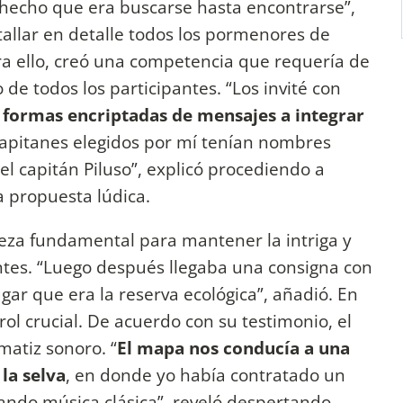
 hecho que era buscarse hasta encontrarse”,
llar en detalle todos los pormenores de
ara ello, creó una competencia que requería de
 de todos los participantes. “Los invité con
 formas encriptadas de mensajes a integrar
apitanes elegidos por mí tenían nombres
 el capitán Piluso”, explicó procediendo a
 la propuesta lúdica.
pieza fundamental para mantener la intriga y
antes. “Luego después llegaba una consigna con
gar que era la reserva ecológica”, añadió. En
ol crucial. De acuerdo con su testimonio, el
matiz sonoro. “
El mapa nos conducía a una
la selva
, en donde yo había contratado un
ndo música clásica”, reveló despertando