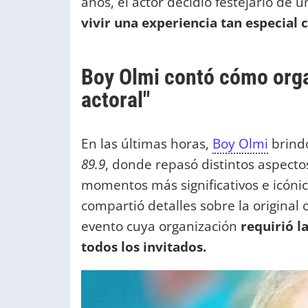
años, el actor decidió festejarlo de 
vivir una experiencia tan especial 
Boy Olmi contó cómo orga
actoral"
En las últimas horas,
Boy Olmi
brindó
89.9
, donde repasó distintos aspecto
momentos más significativos e icónic
compartió detalles sobre la origina
evento cuya organización
requirió l
todos los invitados.