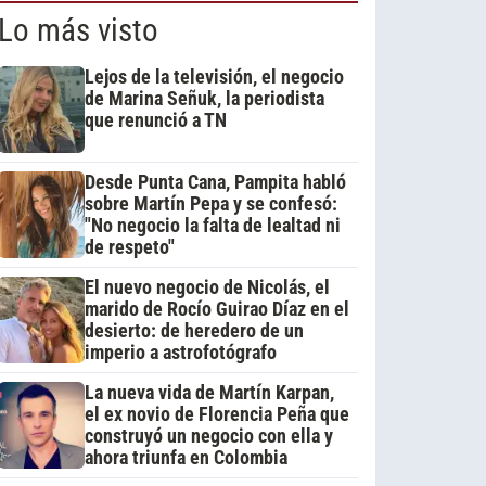
Lo más visto
Lejos de la televisión, el negocio
de Marina Señuk, la periodista
que renunció a TN
Desde Punta Cana, Pampita habló
sobre Martín Pepa y se confesó:
"No negocio la falta de lealtad ni
de respeto"
El nuevo negocio de Nicolás, el
marido de Rocío Guirao Díaz en el
desierto: de heredero de un
imperio a astrofotógrafo
La nueva vida de Martín Karpan,
el ex novio de Florencia Peña que
construyó un negocio con ella y
ahora triunfa en Colombia