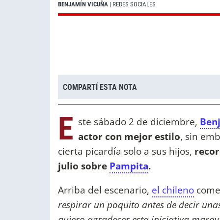
BENJAMÍN VICUÑA
| REDES SOCIALES
COMPARTÍ ESTA NOTA
E
ste sábado 2 de diciembre,
Ben
actor con mejor estilo
, sin em
cierta picardía solo a sus hijos,
recor
julio sobre
Pampita
.
Arriba del escenario,
el chileno
comen
respirar un poquito antes de decir una
quiero agradecer esta iniciativa marav