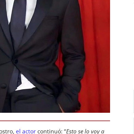
.
ostro,
el actor
continuó: “
Esto se lo voy a