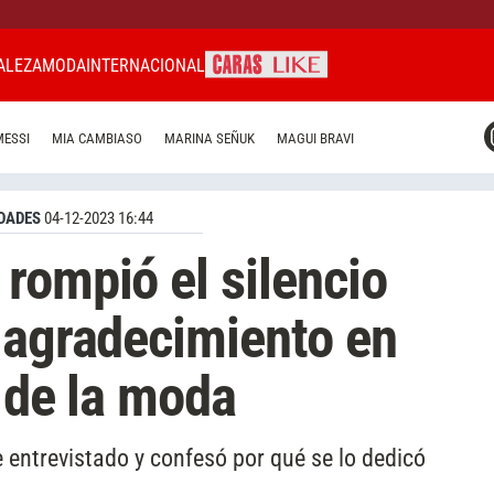
ALEZA
MODA
INTERNACIONAL
CARAS MIAMI
MESSI
MIA CAMBIASO
MARINA SEÑUK
MAGUI BRAVI
CARAS BRASIL
CARAS URUGUAY
DADES
04-12-2023 16:44
rompió el silencio
 agradecimiento en
o de la moda
ue entrevistado y confesó por qué se lo dedicó