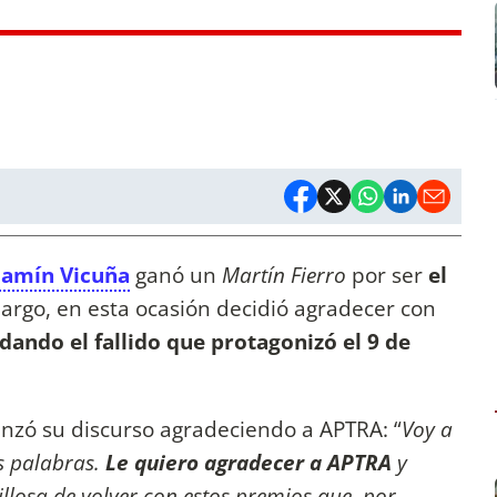
jamín Vicuña
ganó un
Martín Fierro
por ser
el
bargo, en esta ocasión decidió agradecer con
dando el fallido que protagonizó el 9 de
zó su discurso agradeciendo a APTRA: “
Voy a
s palabras.
Le quiero agradecer a APTRA
y
illosa de volver con estos premios que, por