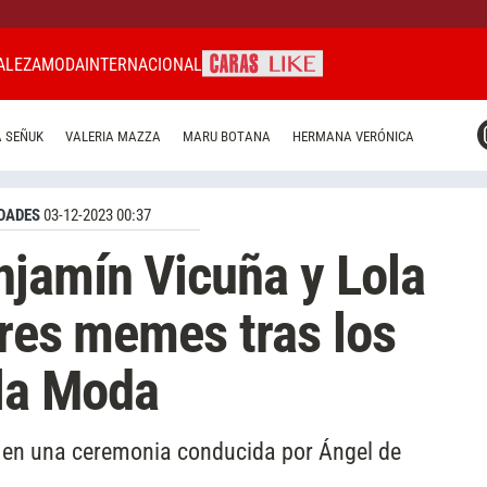
ALEZA
MODA
INTERNACIONAL
CARAS MIAMI
 SEÑUK
VALERIA MAZZA
MARU BOTANA
HERMANA VERÓNICA
CARAS BRASIL
CARAS URUGUAY
DADES
03-12-2023 00:37
jamín Vicuña y Lola
ores memes tras los
 la Moda
uz en una ceremonia conducida por Ángel de