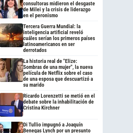
consultoras midieron el desgaste
de Milei y la crisis de liderazgo
en el peronismo
Tercera Guerra Mundial: la
inteligencia artificial reveló
cuáles serían los primeros países
latinoamericanos en ser
derrotados
La historia real de "Elize:
Sombras de una mujer", la nueva
película de Netflix sobre el caso
de una esposa que descuartizó a
su marido
Ricardo Lorenzetti se metió en el
debate sobre la inhabilitación de
Cristina Kirchner
Di Tullio impugnó a Joaquín
Benegas Lynch por un presunto