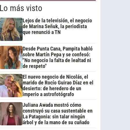
Lo más visto
Lejos de la televisión, el negocio
de Marina Señuk, la periodista
que renunció a TN
Desde Punta Cana, Pampita habló
sobre Martín Pepa y se confesó:
"No negocio la falta de lealtad ni
de respeto"
El nuevo negocio de Nicolás, el
marido de Rocío Guirao Díaz en el
desierto: de heredero de un
imperio a astrofotógrafo
Juliana Awada mostró cómo
construyó su casa sustentable en
La Patagonia: sin talar ningún
árbol y de la mano de su cuñado