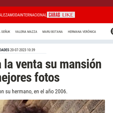
ALEZA
MODA
INTERNACIONAL
CARAS MIAMI
 SEÑUK
VALERIA MAZZA
MARU BOTANA
HERMANA VERÓNICA
CARAS BRASIL
CARAS URUGUAY
DADES
20-07-2023 10:39
 la venta su mansión
mejores fotos
con su hermano, en el año 2006.