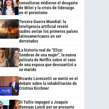
consultoras midieron el desgaste
de Milei y la crisis de liderazgo
en el peronismo
Tercera Guerra Mundial: la
inteligencia artificial reveló
cuáles serían los primeros países
latinoamericanos en ser
derrotados
La historia real de "Elize:
Sombras de una mujer", la nueva
película de Netflix sobre el caso
de una esposa que descuartizó a
su marido
Ricardo Lorenzetti se metió en el
debate sobre la inhabilitación de
Cristina Kirchner
Di Tullio impugnó a Joaquín
Benegas Lynch por un presunto