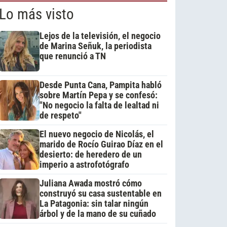
Lo más visto
Lejos de la televisión, el negocio
de Marina Señuk, la periodista
que renunció a TN
Desde Punta Cana, Pampita habló
sobre Martín Pepa y se confesó:
"No negocio la falta de lealtad ni
de respeto"
El nuevo negocio de Nicolás, el
marido de Rocío Guirao Díaz en el
desierto: de heredero de un
imperio a astrofotógrafo
Juliana Awada mostró cómo
construyó su casa sustentable en
La Patagonia: sin talar ningún
árbol y de la mano de su cuñado