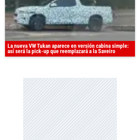
La nueva VW Tukan aparece en versión cabina simple:
así será la pick-up que reemplazará a la Saveiro