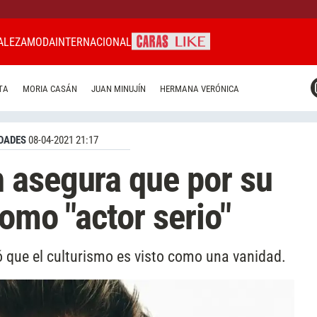
ALEZA
MODA
INTERNACIONAL
CARAS MIAMI
TA
MORIA CASÁN
JUAN MINUJÍN
HERMANA VERÓNICA
CARAS BRASIL
CARAS URUGUAY
DADES
08-04-2021 21:17
 asegura que por su
como "actor serio"
ró que el culturismo es visto como una vanidad.