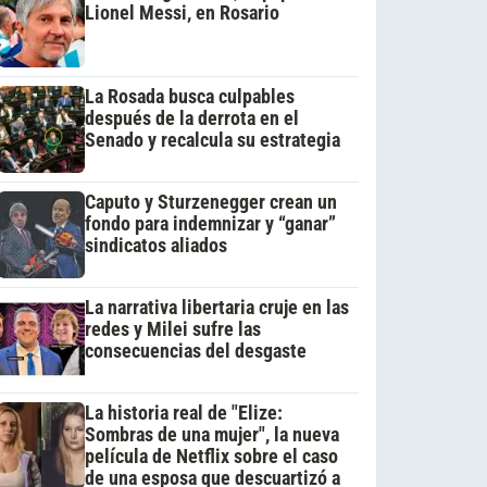
Lionel Messi, en Rosario
La Rosada busca culpables
después de la derrota en el
Senado y recalcula su estrategia
Caputo y Sturzenegger crean un
fondo para indemnizar y “ganar”
sindicatos aliados
La narrativa libertaria cruje en las
redes y Milei sufre las
consecuencias del desgaste
La historia real de "Elize:
Sombras de una mujer", la nueva
película de Netflix sobre el caso
de una esposa que descuartizó a