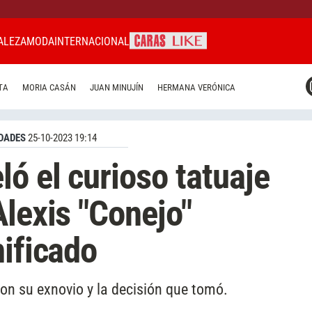
ALEZA
MODA
INTERNACIONAL
CARAS MIAMI
TA
MORIA CASÁN
JUAN MINUJÍN
HERMANA VERÓNICA
CARAS BRASIL
CARAS URUGUAY
DADES
25-10-2023 19:14
ó el curioso tatuaje
Alexis "Conejo"
nificado
con su exnovio y la decisión que tomó.