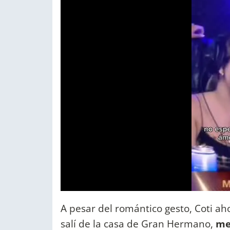
A pesar del romántico gesto, Coti a
salí de la casa de Gran Hermano,
me