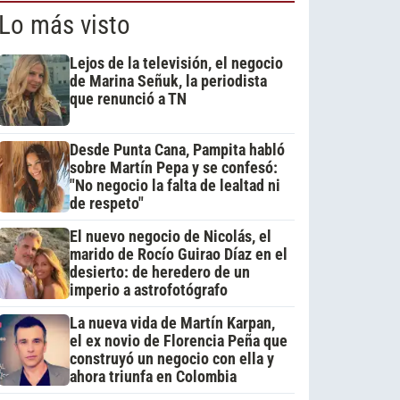
Lo más visto
Lejos de la televisión, el negocio
de Marina Señuk, la periodista
que renunció a TN
Desde Punta Cana, Pampita habló
sobre Martín Pepa y se confesó:
"No negocio la falta de lealtad ni
de respeto"
El nuevo negocio de Nicolás, el
marido de Rocío Guirao Díaz en el
desierto: de heredero de un
imperio a astrofotógrafo
La nueva vida de Martín Karpan,
el ex novio de Florencia Peña que
construyó un negocio con ella y
ahora triunfa en Colombia