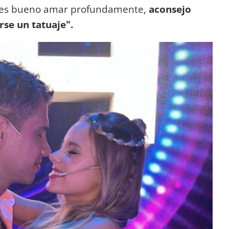
 es bueno amar profundamente,
aconsejo
se un tatuaje".