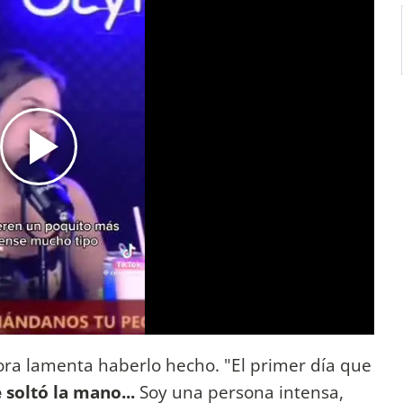
hora lamenta haberlo hecho. "El primer día que
 soltó la mano...
Soy una persona intensa,