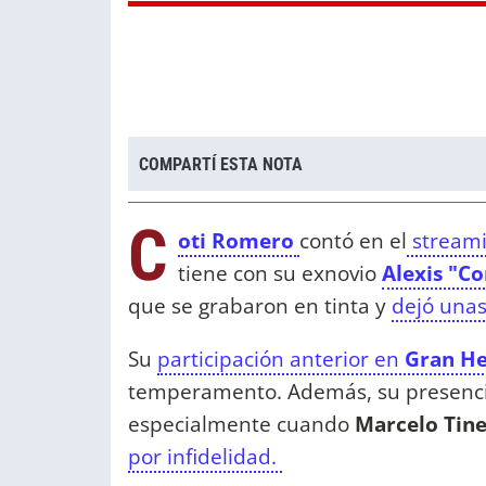
COMPARTÍ ESTA NOTA
C
oti Romero
contó en el
streami
tiene con su exnovio
Alexis "Co
que se grabaron en tinta y
dejó unas
Su
participación anterior en
Gran H
temperamento. Además, su presenci
especialmente cuando
Marcelo Tine
por infidelidad.