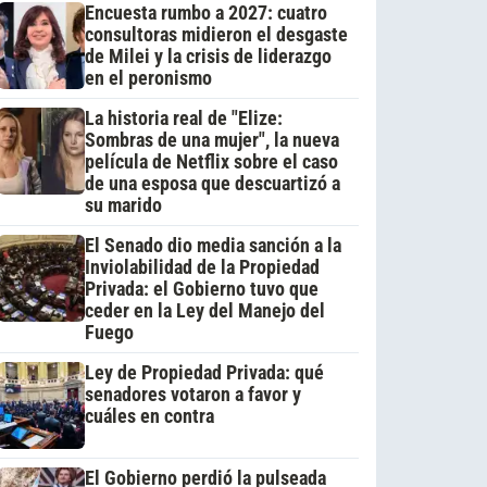
Encuesta rumbo a 2027: cuatro
consultoras midieron el desgaste
de Milei y la crisis de liderazgo
en el peronismo
La historia real de "Elize:
Sombras de una mujer", la nueva
película de Netflix sobre el caso
de una esposa que descuartizó a
su marido
El Senado dio media sanción a la
Inviolabilidad de la Propiedad
Privada: el Gobierno tuvo que
ceder en la Ley del Manejo del
Fuego
Ley de Propiedad Privada: qué
senadores votaron a favor y
cuáles en contra
El Gobierno perdió la pulseada