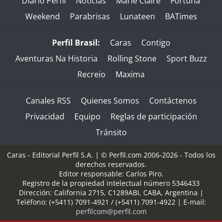
Diario Perfil
Noticias
Marie Claire
Fortuna
Weekend
Parabrisas
Lunateen
BATimes
Perfil Brasil:
Caras
Contigo
Aventuras Na Historia
Rolling Stone
Sport Buzz
Recreio
Maxima
Canales RSS
Quienes Somos
Contáctenos
Privacidad
Equipo
Reglas de participación
Tránsito
Caras - Editorial Perfil S.A.
| © Perfil.com 2006-2026 - Todos los
derechos reservados.
Editor responsable: Carlos Piro.
Registro de la propiedad intelectual número 5346433
Dirección:
California 2715
,
C1289ABI
,
CABA, Argentina
|
Teléfono:
(+5411) 7091-4921
/
(+5411) 7091-4922
| E-mail:
perfilcom@perfil.com