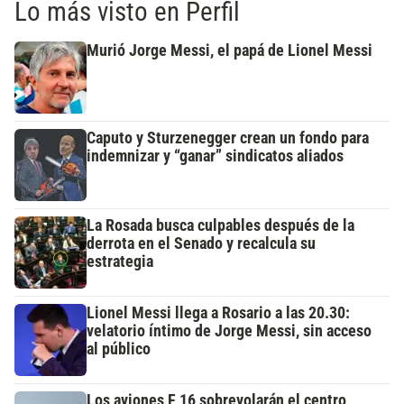
Lo más visto en Perfil
Murió Jorge Messi, el papá de Lionel Messi
Caputo y Sturzenegger crean un fondo para
indemnizar y “ganar” sindicatos aliados
La Rosada busca culpables después de la
derrota en el Senado y recalcula su
estrategia
Lionel Messi llega a Rosario a las 20.30:
velatorio íntimo de Jorge Messi, sin acceso
al público
Los aviones F 16 sobrevolarán el centro