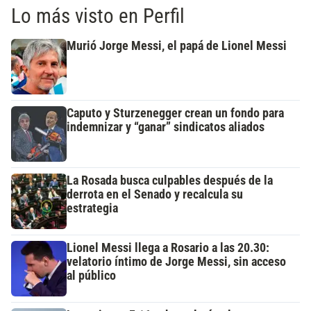
Lo más visto en Perfil
Murió Jorge Messi, el papá de Lionel Messi
Caputo y Sturzenegger crean un fondo para
indemnizar y “ganar” sindicatos aliados
La Rosada busca culpables después de la
derrota en el Senado y recalcula su
estrategia
Lionel Messi llega a Rosario a las 20.30:
velatorio íntimo de Jorge Messi, sin acceso
al público