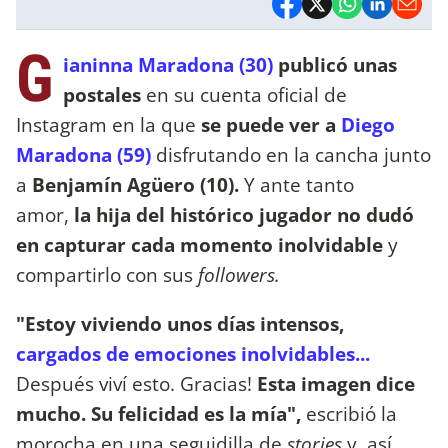
G
ianinna Maradona (30)
publicó unas
postales
en su cuenta oficial de
Instagram en la que
se puede ver a
Diego
Maradona (59)
disfrutando en la cancha junto
a
Benjamín Agüero (10).
Y ante tanto
amor,
la hija del histórico jugador no dudó
en capturar cada momento inolvidable
y
compartirlo con sus
followers.
"Estoy viviendo unos días intensos,
cargados de emociones inolvidables...
Después viví esto. Gracias!
Esta imagen dice
mucho. Su felicidad es la mía",
escribió la
morocha en una seguidilla de
stories
y, así