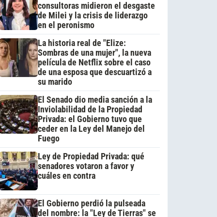
consultoras midieron el desgaste
de Milei y la crisis de liderazgo
en el peronismo
La historia real de "Elize:
Sombras de una mujer", la nueva
película de Netflix sobre el caso
de una esposa que descuartizó a
su marido
El Senado dio media sanción a la
Inviolabilidad de la Propiedad
Privada: el Gobierno tuvo que
ceder en la Ley del Manejo del
Fuego
Ley de Propiedad Privada: qué
senadores votaron a favor y
cuáles en contra
El Gobierno perdió la pulseada
del nombre: la "Ley de Tierras" se