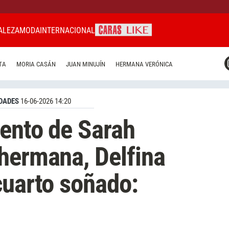
ALEZA
MODA
INTERNACIONAL
CARAS MIAMI
TA
MORIA CASÁN
JUAN MINUJÍN
HERMANA VERÓNICA
CARAS BRASIL
CARAS URUGUAY
DADES
16-06-2026 14:20
ento de Sarah
hermana, Delfina
cuarto soñado: