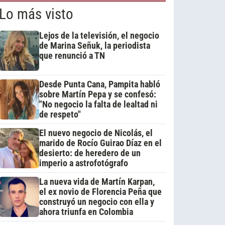
Lo más visto
Lejos de la televisión, el negocio
de Marina Señuk, la periodista
que renunció a TN
Desde Punta Cana, Pampita habló
sobre Martín Pepa y se confesó:
"No negocio la falta de lealtad ni
de respeto"
El nuevo negocio de Nicolás, el
marido de Rocío Guirao Díaz en el
desierto: de heredero de un
imperio a astrofotógrafo
La nueva vida de Martín Karpan,
el ex novio de Florencia Peña que
construyó un negocio con ella y
ahora triunfa en Colombia