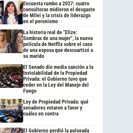
Encuesta rumbo a 2027: cuatro
consultoras midieron el desgaste
de Milei y la crisis de liderazgo
en el peronismo
La historia real de "Elize:
Sombras de una mujer", la nueva
película de Netflix sobre el caso
de una esposa que descuartizó a
su marido
El Senado dio media sanción a la
Inviolabilidad de la Propiedad
Privada: el Gobierno tuvo que
ceder en la Ley del Manejo del
Fuego
Ley de Propiedad Privada: qué
senadores votaron a favor y
cuáles en contra
El Gobierno perdió la pulseada