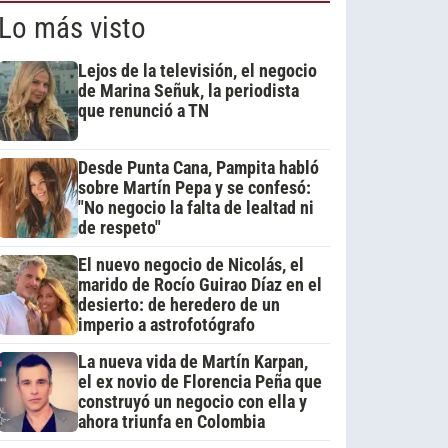
Lo más visto
Lejos de la televisión, el negocio
de Marina Señuk, la periodista
que renunció a TN
Desde Punta Cana, Pampita habló
sobre Martín Pepa y se confesó:
"No negocio la falta de lealtad ni
de respeto"
El nuevo negocio de Nicolás, el
marido de Rocío Guirao Díaz en el
desierto: de heredero de un
imperio a astrofotógrafo
La nueva vida de Martín Karpan,
el ex novio de Florencia Peña que
construyó un negocio con ella y
ahora triunfa en Colombia