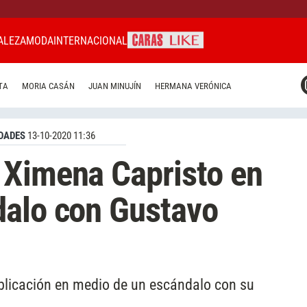
ALEZA
MODA
INTERNACIONAL
CARAS MIAMI
TA
MORIA CASÁN
JUAN MINUJÍN
HERMANA VERÓNICA
CARAS BRASIL
CARAS URUGUAY
DADES
13-10-2020 11:36
 Ximena Capristo en
dalo con Gustavo
blicación en medio de un escándalo con su