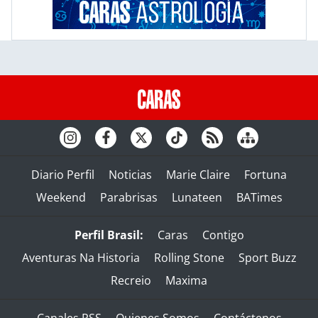
Diario Perfil
Noticias
Marie Claire
Fortuna
Weekend
Parabrisas
Lunateen
BATimes
Perfil Brasil:
Caras
Contigo
Aventuras Na Historia
Rolling Stone
Sport Buzz
Recreio
Maxima
Canales RSS
Quienes Somos
Contáctenos