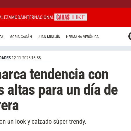
ALEZA
MODA
INTERNACIONAL
CARAS MIAMI
TA
MORIA CASÁN
JUAN MINUJÍN
HERMANA VERÓNICA
CARAS BRASIL
CARAS URUGUAY
DADES
12-11-2025 16:55
arca tendencia con
 altas para un día de
era
on un look y calzado súper trendy.