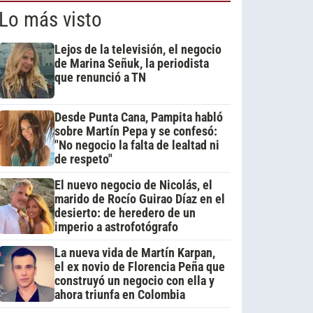
Lo más visto
Lejos de la televisión, el negocio
de Marina Señuk, la periodista
que renunció a TN
Desde Punta Cana, Pampita habló
sobre Martín Pepa y se confesó:
"No negocio la falta de lealtad ni
de respeto"
El nuevo negocio de Nicolás, el
marido de Rocío Guirao Díaz en el
desierto: de heredero de un
imperio a astrofotógrafo
La nueva vida de Martín Karpan,
el ex novio de Florencia Peña que
construyó un negocio con ella y
ahora triunfa en Colombia