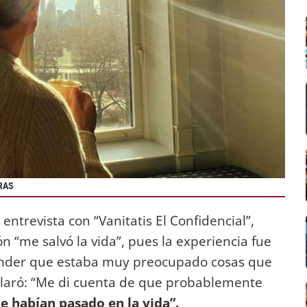
RAS
 entrevista con “Vanitatis El Confidencial”,
n “me salvó la vida”, pues la experiencia fue
prender que estaba muy preocupado cosas que
claró: “Me di cuenta de que probablemente
e habían pasado en la vida”.