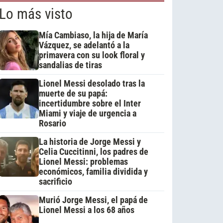
Lo más visto
Mía Cambiaso, la hija de María
Vázquez, se adelantó a la
primavera con su look floral y
sandalias de tiras
Lionel Messi desolado tras la
muerte de su papá:
incertidumbre sobre el Inter
Miami y viaje de urgencia a
Rosario
La historia de Jorge Messi y
Celia Cuccitinni, los padres de
Lionel Messi: problemas
económicos, familia dividida y
sacrificio
Murió Jorge Messi, el papá de
Lionel Messi a los 68 años