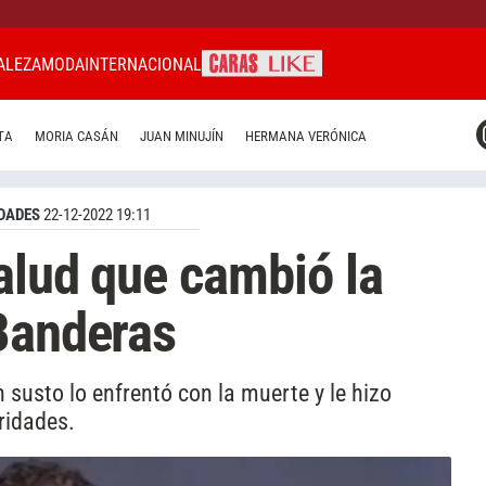
ALEZA
MODA
INTERNACIONAL
CARAS MIAMI
TA
MORIA CASÁN
JUAN MINUJÍN
HERMANA VERÓNICA
CARAS BRASIL
CARAS URUGUAY
DADES
22-12-2022 19:11
alud que cambió la
Banderas
 susto lo enfrentó con la muerte y le hizo
ridades.