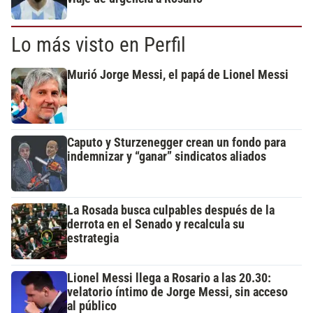
Lo más visto en Perfil
Murió Jorge Messi, el papá de Lionel Messi
Caputo y Sturzenegger crean un fondo para
indemnizar y “ganar” sindicatos aliados
La Rosada busca culpables después de la
derrota en el Senado y recalcula su
estrategia
Lionel Messi llega a Rosario a las 20.30:
velatorio íntimo de Jorge Messi, sin acceso
al público