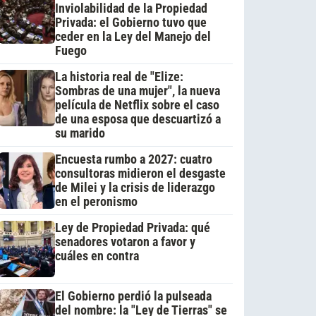
Inviolabilidad de la Propiedad
Privada: el Gobierno tuvo que
ceder en la Ley del Manejo del
Fuego
La historia real de "Elize:
Sombras de una mujer", la nueva
película de Netflix sobre el caso
de una esposa que descuartizó a
su marido
Encuesta rumbo a 2027: cuatro
consultoras midieron el desgaste
de Milei y la crisis de liderazgo
en el peronismo
Ley de Propiedad Privada: qué
senadores votaron a favor y
cuáles en contra
El Gobierno perdió la pulseada
del nombre: la "Ley de Tierras" se