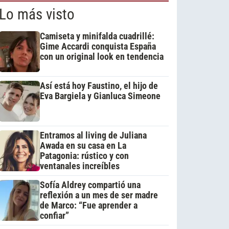
Lo más visto
Camiseta y minifalda cuadrillé:
Gime Accardi conquista España
con un original look en tendencia
Así está hoy Faustino, el hijo de
Eva Bargiela y Gianluca Simeone
Entramos al living de Juliana
Awada en su casa en La
Patagonia: rústico y con
ventanales increíbles
Sofía Aldrey compartió una
reflexión a un mes de ser madre
de Marco: “Fue aprender a
confiar”