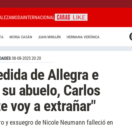
ALEZA
MODA
INTERNACIONAL
CARAS MIAMI
TA
MORIA CASÁN
JUAN MINUJÍN
HERMANA VERÓNICA
CARAS BRASIL
CARAS URUGUAY
DADES
08-08-2025 20:20
dida de Allegra e
 su abuelo, Carlos
e voy a extrañar"
ero y exsuegro de Nicole Neumann falleció en