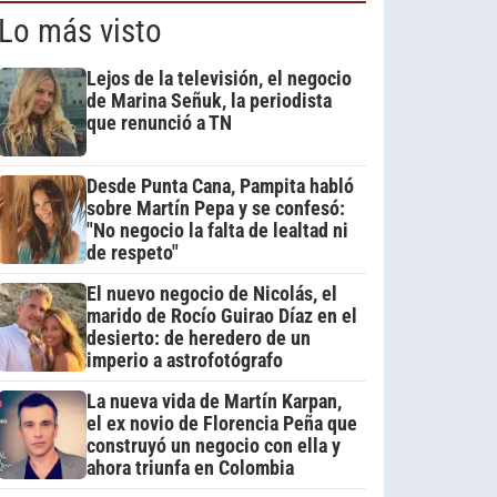
Lo más visto
Lejos de la televisión, el negocio
de Marina Señuk, la periodista
que renunció a TN
Desde Punta Cana, Pampita habló
sobre Martín Pepa y se confesó:
"No negocio la falta de lealtad ni
de respeto"
El nuevo negocio de Nicolás, el
marido de Rocío Guirao Díaz en el
desierto: de heredero de un
imperio a astrofotógrafo
La nueva vida de Martín Karpan,
el ex novio de Florencia Peña que
construyó un negocio con ella y
ahora triunfa en Colombia