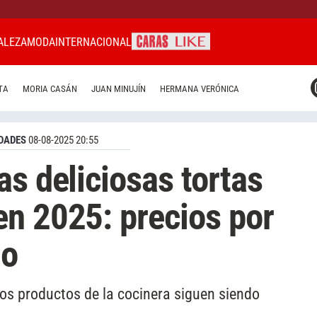
ALEZA
MODA
INTERNACIONAL
CARAS MIAMI
TA
MORIA CASÁN
JUAN MINUJÍN
HERMANA VERÓNICA
CARAS BRASIL
CARAS URUGUAY
DADES
08-08-2025 20:55
as deliciosas tortas
n 2025: precios por
do
los productos de la cocinera siguen siendo