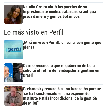
Natalia Oreiro abrió las puertas de su
impresionante cocina: salamandra antigua,
pisos damero y guiños botánicos
Lo más visto en Perfil
¡Mirá en vivo +Perfil!: un canal con gente que
piensa
Quirno reconoció que el gobierno de Lula
solicitó el retiro del embajador argentino en
Brasil
Cachanosky renunció a una fundación porque
"se ha transformado en una especie de
Instituto Patria incondicional de la gestión
de Milei"