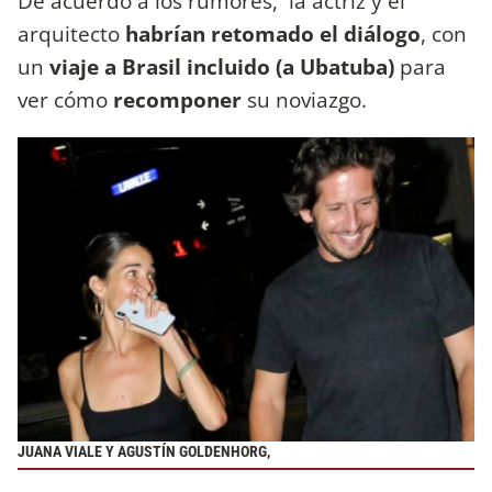
De acuerdo a los rumores, la actriz y el
arquitecto
habrían retomado el diálogo
, con
un
viaje a Brasil incluido (a Ubatuba)
para
ver cómo
recomponer
su noviazgo.
JUANA VIALE Y AGUSTÍN GOLDENHORG,