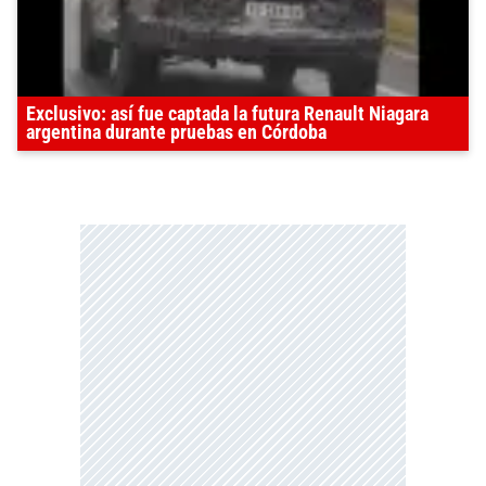
Exclusivo: así fue captada la futura Renault Niagara
argentina durante pruebas en Córdoba