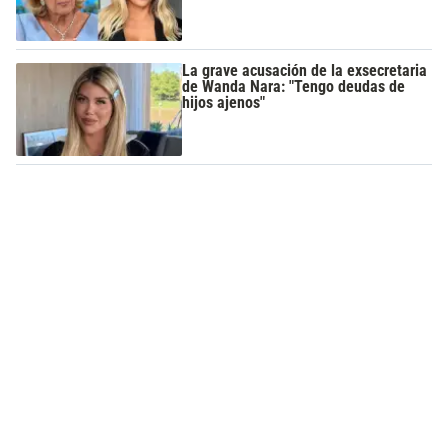
La grave acusación de la exsecretaria
de Wanda Nara: "Tengo deudas de
hijos ajenos"