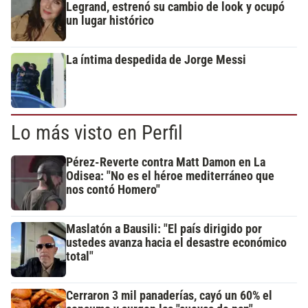
Legrand, estrenó su cambio de look y ocupó
un lugar histórico
La íntima despedida de Jorge Messi
Lo más visto en Perfil
Pérez-Reverte contra Matt Damon en La
Odisea: "No es el héroe mediterráneo que
nos contó Homero"
Maslatón a Bausili: "El país dirigido por
ustedes avanza hacia el desastre económico
total"
Cerraron 3 mil panaderías, cayó un 60% el