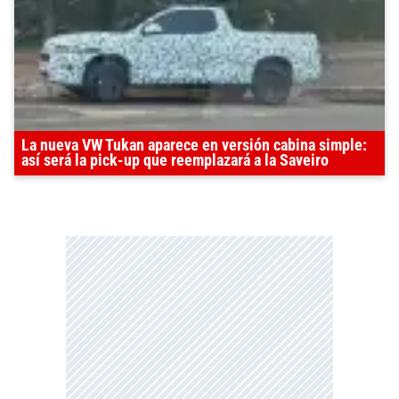
La nueva VW Tukan aparece en versión cabina simple:
así será la pick-up que reemplazará a la Saveiro