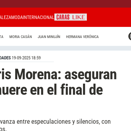
ALEZA
MODA
INTERNACIONAL
CARAS MIAMI
TA
MORIA CASÁN
JUAN MINUJÍN
HERMANA VERÓNICA
CARAS BRASIL
CARAS URUGUAY
DADES
19-09-2025 18:59
ris Morena: aseguran
uere en el final de
vanza entre especulaciones y silencios, con
os.