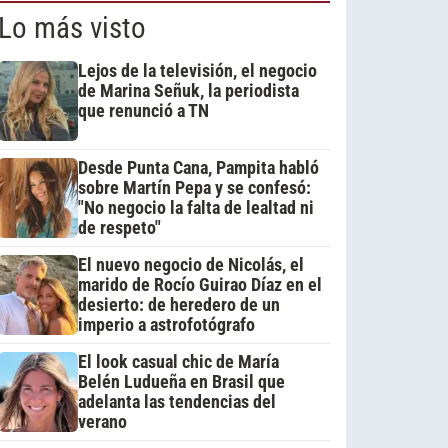
Lo más visto
Lejos de la televisión, el negocio
de Marina Señuk, la periodista
que renunció a TN
Desde Punta Cana, Pampita habló
sobre Martín Pepa y se confesó:
"No negocio la falta de lealtad ni
de respeto"
El nuevo negocio de Nicolás, el
marido de Rocío Guirao Díaz en el
desierto: de heredero de un
imperio a astrofotógrafo
El look casual chic de María
Belén Ludueña en Brasil que
adelanta las tendencias del
verano