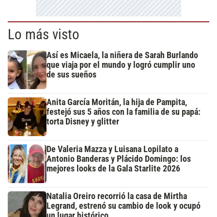
Lo más visto
Así es Micaela, la niñera de Sarah Burlando
que viaja por el mundo y logró cumplir uno
de sus sueños
Anita García Moritán, la hija de Pampita,
festejó sus 5 años con la familia de su papá:
torta Disney y glitter
De Valeria Mazza y Luisana Lopilato a
Antonio Banderas y Plácido Domingo: los
mejores looks de la Gala Starlite 2026
Natalia Oreiro recorrió la casa de Mirtha
Legrand, estrenó su cambio de look y ocupó
un lugar histórico