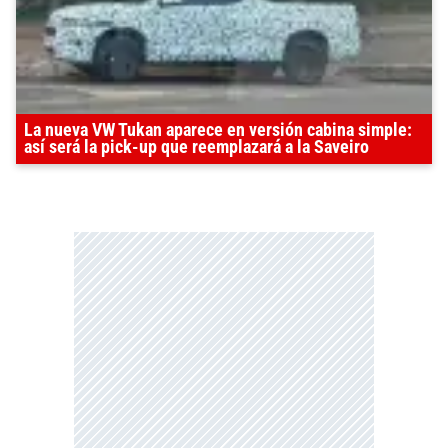
La nueva VW Tukan aparece en versión cabina simple:
así será la pick-up que reemplazará a la Saveiro