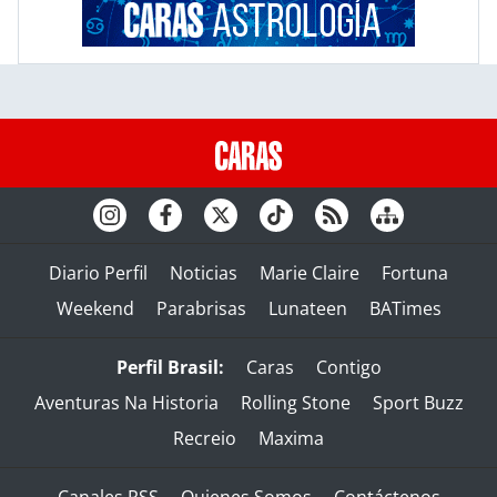
Diario Perfil
Noticias
Marie Claire
Fortuna
Weekend
Parabrisas
Lunateen
BATimes
Perfil Brasil:
Caras
Contigo
Aventuras Na Historia
Rolling Stone
Sport Buzz
Recreio
Maxima
Canales RSS
Quienes Somos
Contáctenos