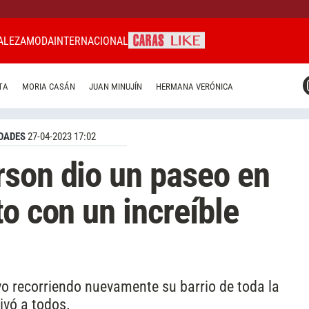
ALEZA
MODA
INTERNACIONAL
CARAS MIAMI
TA
MORIA CASÁN
JUAN MINUJÍN
HERMANA VERÓNICA
CARAS BRASIL
CARAS URUGUAY
DADES
27-04-2023 17:02
son dio un paseo en
o con un increíble
o recorriendo nuevamente su barrio de toda la
ivó a todos.