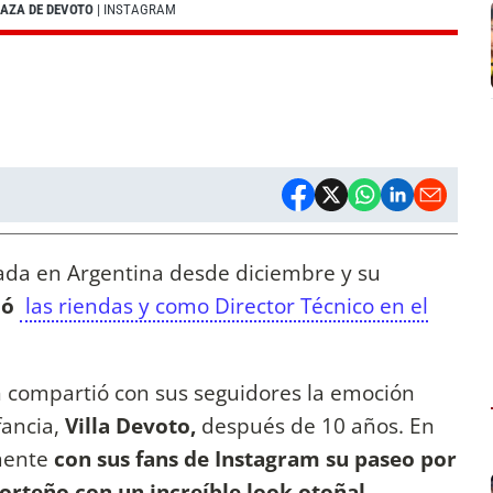
LAZA DE DEVOTO
| INSTAGRAM
ada en Argentina desde diciembre y su
mó
las riendas y como Director Técnico en el
 compartió con sus seguidores la emoción
fancia,
Villa Devoto,
después de 10 años. En
mente
con sus fans de Instagram su paseo por
porteño con un increíble look otoñal
.