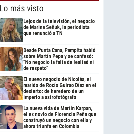
Lo más visto
Lejos de la televisión, el negocio
de Marina Señuk, la periodista
que renunció a TN
Desde Punta Cana, Pampita habló
sobre Martín Pepa y se confesó:
"No negocio la falta de lealtad ni
de respeto"
El nuevo negocio de Nicolás, el
marido de Rocío Guirao Díaz en el
desierto: de heredero de un
imperio a astrofotógrafo
La nueva vida de Martín Karpan,
el ex novio de Florencia Peña que
construyó un negocio con ella y
ahora triunfa en Colombia