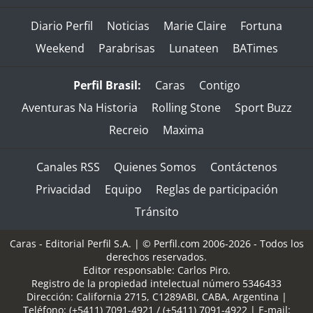
Diario Perfil
Noticias
Marie Claire
Fortuna
Weekend
Parabrisas
Lunateen
BATimes
Perfil Brasil:
Caras
Contigo
Aventuras Na Historia
Rolling Stone
Sport Buzz
Recreio
Maxima
Canales RSS
Quienes Somos
Contáctenos
Privacidad
Equipo
Reglas de participación
Tránsito
Caras - Editorial Perfil S.A.
| © Perfil.com 2006-2026 - Todos los
derechos reservados.
Editor responsable: Carlos Piro.
Registro de la propiedad intelectual número 5346433
Dirección:
California 2715
,
C1289ABI
,
CABA, Argentina
|
Teléfono:
(+5411) 7091-4921
/
(+5411) 7091-4922
| E-mail: