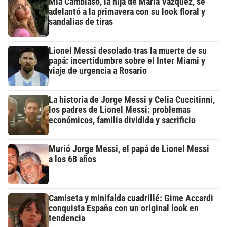
Mía Cambiaso, la hija de María Vázquez, se
adelantó a la primavera con su look floral y
sandalias de tiras
Lionel Messi desolado tras la muerte de su
papá: incertidumbre sobre el Inter Miami y
viaje de urgencia a Rosario
La historia de Jorge Messi y Celia Cuccitinni,
los padres de Lionel Messi: problemas
económicos, familia dividida y sacrificio
Murió Jorge Messi, el papá de Lionel Messi
a los 68 años
Camiseta y minifalda cuadrillé: Gime Accardi
conquista España con un original look en
tendencia