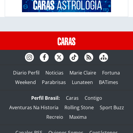
Diario Perfil
Noticias
Marie Claire
Fortuna
Weekend
Parabrisas
Lunateen
BATimes
Perfil Brasil:
Caras
Contigo
Aventuras Na Historia
Rolling Stone
Sport Buzz
Recreio
Maxima
Canales RSS
Quienes Somos
Contáctenos