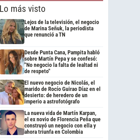
Lo más visto
Lejos de la televisión, el negocio
de Marina Señuk, la periodista
que renunció a TN
Desde Punta Cana, Pampita habló
sobre Martín Pepa y se confesó:
"No negocio la falta de lealtad ni
de respeto"
El nuevo negocio de Nicolás, el
marido de Rocío Guirao Díaz en el
desierto: de heredero de un
imperio a astrofotógrafo
La nueva vida de Martín Karpan,
el ex novio de Florencia Peña que
construyó un negocio con ella y
ahora triunfa en Colombia