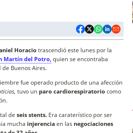
niel Horacio
trascendió este lunes por la
n Martín del Potro,
quien se encontraba
d de Buenos Aires.
ciembre fue operado producto de una afección
ticias,
tuvo un
paro cardiorespiratorio
como
ión.
tal de
seis stents.
Era caraterístico por ser
enia mucha
injerencia
en las
negociaciones
sta de 32 años.