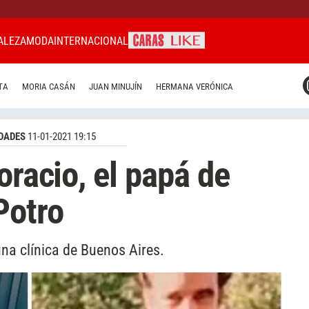
ALEZA
MODA
INTERNACIONAL
CARAS MIAMI
TA
MORIA CASÁN
JUAN MINUJÍN
HERMANA VERÓNICA
CARAS BRASIL
CARAS URUGUAY
DADES
11-01-2021 19:15
oracio, el papá de
Potro
na clínica de Buenos Aires.