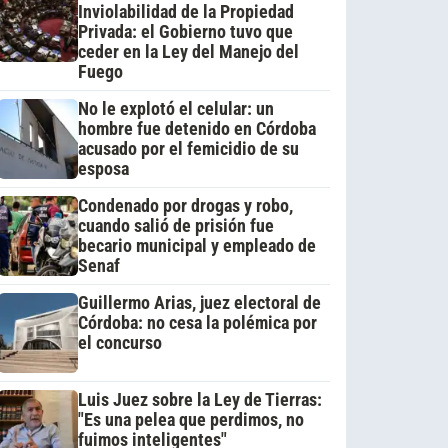
Inviolabilidad de la Propiedad
Privada: el Gobierno tuvo que
ceder en la Ley del Manejo del
Fuego
No le explotó el celular: un
hombre fue detenido en Córdoba
acusado por el femicidio de su
esposa
Condenado por drogas y robo,
cuando salió de prisión fue
becario municipal y empleado de
Senaf
Guillermo Arias, juez electoral de
Córdoba: no cesa la polémica por
el concurso
Luis Juez sobre la Ley de Tierras:
"Es una pelea que perdimos, no
fuimos inteligentes"