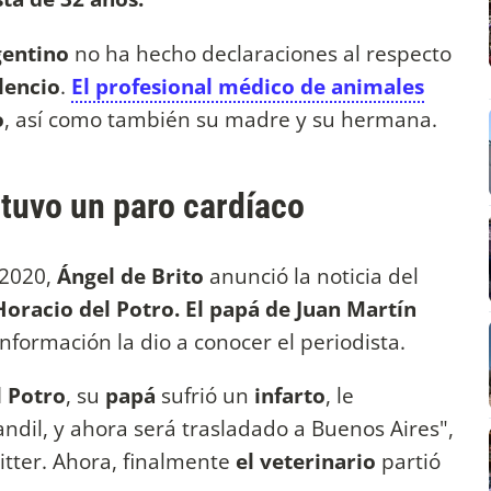
gentino
no ha hecho declaraciones al respecto
ilencio
.
El profesional médico de animales
o
, así como también su madre y su hermana.
tuvo un paro cardíaco
 2020,
Ángel de Brito
anunció la noticia del
Horacio del Potro. El papá de Juan Martín
 información la dio a conocer el periodista.
l Potro
, su
papá
sufrió un
infarto
, le
andil, y ahora será trasladado a Buenos Aires",
itter. Ahora, finalmente
el veterinario
partió