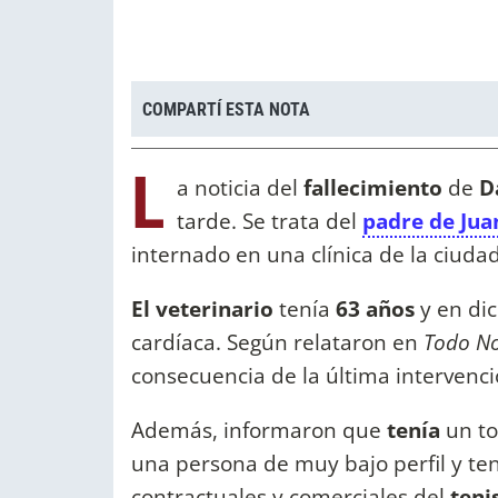
COMPARTÍ ESTA NOTA
L
a noticia del
fallecimiento
de
Da
tarde. Se trata del
padre de Jua
internado en una clínica de la ciuda
El veterinario
tenía
63 años
y en di
cardíaca. Según relataron en
Todo No
consecuencia de la última intervenc
Además, informaron que
tenía
un to
una persona de muy bajo perfil y t
contractuales y comerciales del
teni