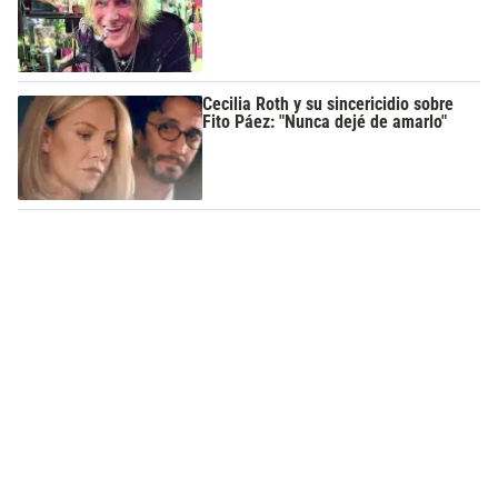
Cecilia Roth y su sincericidio sobre
Fito Páez: "Nunca dejé de amarlo"