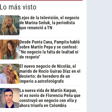
Lo más visto
Lejos de la televisión, el negocio
de Marina Señuk, la periodista
que renunció a TN
Desde Punta Cana, Pampita habló
sobre Martín Pepa y se confesó:
"No negocio la falta de lealtad ni
de respeto"
El nuevo negocio de Nicolás, el
marido de Rocío Guirao Díaz en el
desierto: de heredero de un
imperio a astrofotógrafo
La nueva vida de Martín Karpan,
el ex novio de Florencia Peña que
construyó un negocio con ella y
ahora triunfa en Colombia