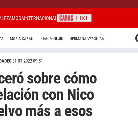
ALEZA
MODA
INTERNACIONAL
CARAS MIAMI
TA
MORIA CASÁN
JUAN MINUJÍN
HERMANA VERÓNICA
CARAS BRASIL
CARAS URUGUAY
DADES
31-03-2022 09:51
nceró sobre cómo
elación con Nico
elvo más a esos