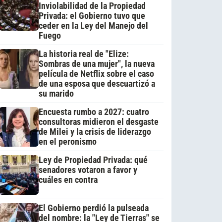
Inviolabilidad de la Propiedad
Privada: el Gobierno tuvo que
ceder en la Ley del Manejo del
Fuego
La historia real de "Elize:
Sombras de una mujer", la nueva
película de Netflix sobre el caso
de una esposa que descuartizó a
su marido
Encuesta rumbo a 2027: cuatro
consultoras midieron el desgaste
de Milei y la crisis de liderazgo
en el peronismo
Ley de Propiedad Privada: qué
senadores votaron a favor y
cuáles en contra
El Gobierno perdió la pulseada
del nombre: la "Ley de Tierras" se