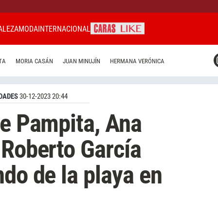
ALEZA
MODA
INTERNACIONAL
CARAS MIAMI
TA
MORIA CASÁN
JUAN MINUJÍN
HERMANA VERÓNICA
CARAS BRASIL
CARAS URUGUAY
DADES
30-12-2023 20:44
de Pampita, Ana
 Roberto García
ndo de la playa en