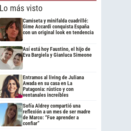
Lo más visto
Camiseta y minifalda cuadrillé:
Gime Accardi conquista España
con un original look en tendencia
Así está hoy Faustino, el hijo de
Eva Bargiela y Gianluca Simeone
Entramos al living de Juliana
Awada en su casa en La
Patagonia: rústico y con
ventanales increíbles
Sofía Aldrey compartió una
reflexión a un mes de ser madre
de Marco: “Fue aprender a
confiar”