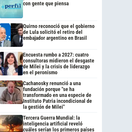
con gente que piensa
Quirno reconoció que el gobierno
de Lula solicitó el retiro del
embajador argentino en Brasil
Encuesta rumbo a 2027: cuatro
consultoras midieron el desgaste
de Milei y la crisis de liderazgo
en el peronismo
Cachanosky renunció a una
fundación porque "se ha
transformado en una especie de
Instituto Patria incondicional de
la gestión de Milei"
Tercera Guerra Mundial: la
inteligencia artificial reveló
cuáles serían los primeros países