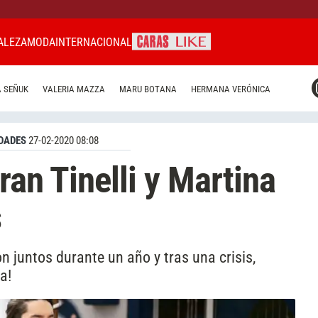
ALEZA
MODA
INTERNACIONAL
CARAS MIAMI
 SEÑUK
VALERIA MAZZA
MARU BOTANA
HERMANA VERÓNICA
CARAS BRASIL
CARAS URUGUAY
DADES
27-02-2020 08:08
ran Tinelli y Martina
s
n juntos durante un año y tras una crisis,
a!