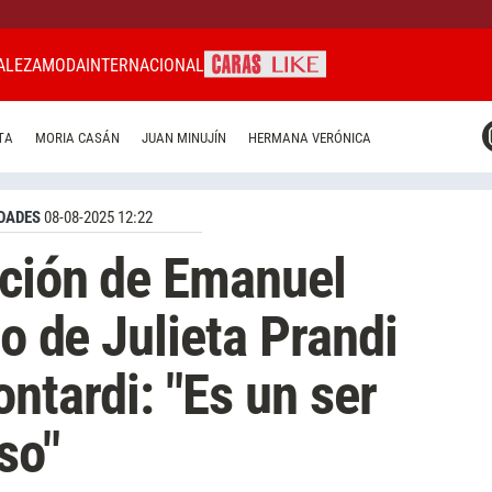
ALEZA
MODA
INTERNACIONAL
CARAS MIAMI
TA
MORIA CASÁN
JUAN MINUJÍN
HERMANA VERÓNICA
CARAS BRASIL
CARAS URUGUAY
DADES
08-08-2025 12:22
ación de Emanuel
io de Julieta Prandi
ntardi: "Es un ser
so"