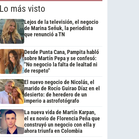
Lo más visto
Lejos de la televisión, el negocio
de Marina Señuk, la periodista
que renunció a TN
Desde Punta Cana, Pampita habló
sobre Martín Pepa y se confesó:
"No negocio la falta de lealtad ni
de respeto"
El nuevo negocio de Nicolás, el
marido de Rocío Guirao Díaz en el
desierto: de heredero de un
imperio a astrofotógrafo
La nueva vida de Martín Karpan,
el ex novio de Florencia Peña que
construyó un negocio con ella y
ahora triunfa en Colombia