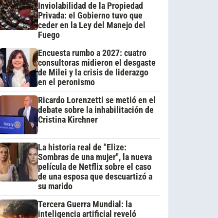
Inviolabilidad de la Propiedad
Privada: el Gobierno tuvo que
ceder en la Ley del Manejo del
Fuego
Encuesta rumbo a 2027: cuatro
consultoras midieron el desgaste
de Milei y la crisis de liderazgo
en el peronismo
Ricardo Lorenzetti se metió en el
debate sobre la inhabilitación de
Cristina Kirchner
La historia real de "Elize:
Sombras de una mujer", la nueva
película de Netflix sobre el caso
de una esposa que descuartizó a
su marido
Tercera Guerra Mundial: la
inteligencia artificial reveló