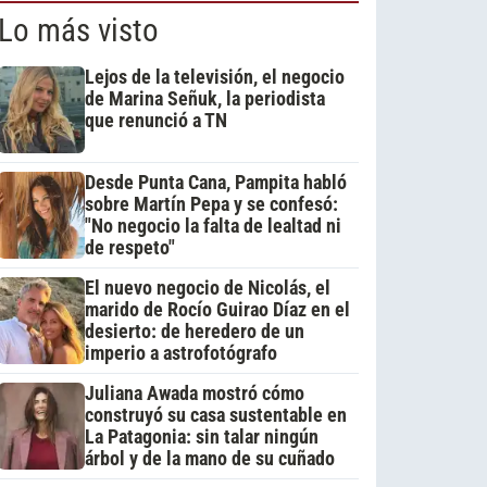
Lo más visto
Lejos de la televisión, el negocio
de Marina Señuk, la periodista
que renunció a TN
Desde Punta Cana, Pampita habló
sobre Martín Pepa y se confesó:
"No negocio la falta de lealtad ni
de respeto"
El nuevo negocio de Nicolás, el
marido de Rocío Guirao Díaz en el
desierto: de heredero de un
imperio a astrofotógrafo
Juliana Awada mostró cómo
construyó su casa sustentable en
La Patagonia: sin talar ningún
árbol y de la mano de su cuñado