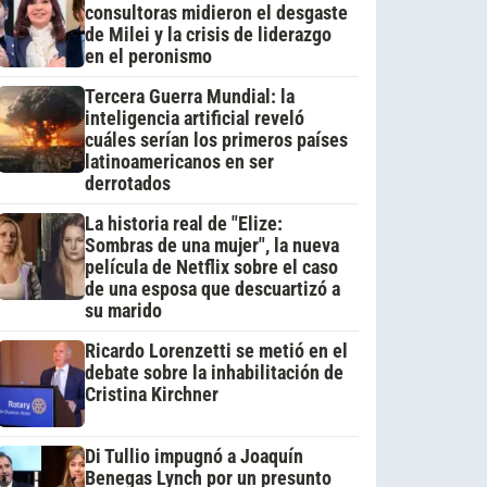
consultoras midieron el desgaste
de Milei y la crisis de liderazgo
en el peronismo
Tercera Guerra Mundial: la
inteligencia artificial reveló
cuáles serían los primeros países
latinoamericanos en ser
derrotados
La historia real de "Elize:
Sombras de una mujer", la nueva
película de Netflix sobre el caso
de una esposa que descuartizó a
su marido
Ricardo Lorenzetti se metió en el
debate sobre la inhabilitación de
Cristina Kirchner
Di Tullio impugnó a Joaquín
Benegas Lynch por un presunto