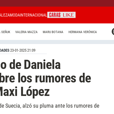
ALEZA
MODA
INTERNACIONAL
CARAS MIAMI
 SEÑUK
VALERIA MAZZA
MARU BOTANA
HERMANA VERÓNICA
CARAS BRASIL
CARAS URUGUAY
DADES
23-01-2025 21:09
go de Daniela
bre los rumores de
Maxi López
e Suecia, alzó su pluma ante los rumores de